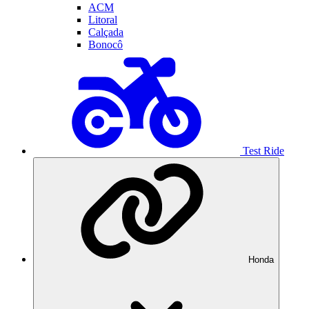
ACM
Litoral
Calçada
Bonocô
Test Ride
Honda