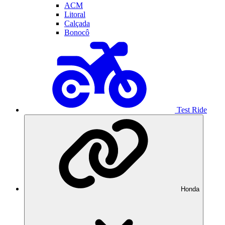
ACM
Litoral
Calçada
Bonocô
Test Ride
Honda