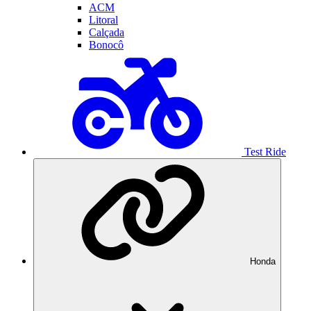
ACM
Litoral
Calçada
Bonocô
Test Ride
Honda