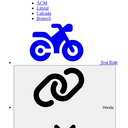
ACM
Litoral
Calçada
Bonocô
Test Ride
Honda