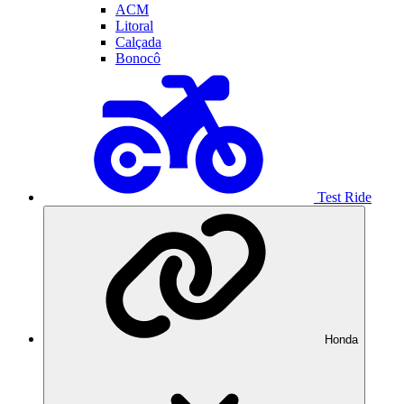
ACM
Litoral
Calçada
Bonocô
Test Ride
Honda