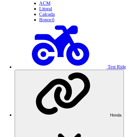
ACM
Litoral
Calçada
Bonocô
Test Ride
Honda