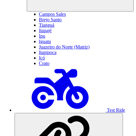
Campos Sales
Brejo Santo
Tianguá
Itapajé
Ipu
Iguatu
Juazeiro do Norte (Matriz)
Itapipoca
Icó
Crato
Test Ride