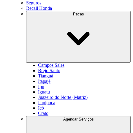
Seguros
Recall Honda
Peças
Campos Sales
Brejo Santo
Tianguá
Itapajé
Ipu
Iguatu
Juazeiro do Norte (Matriz)
Itapipoca
Icó
Crato
Agendar Serviços