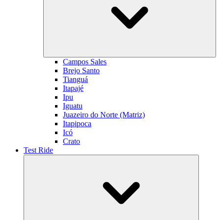
Campos Sales
Brejo Santo
Tianguá
Itapajé
Ipu
Iguatu
Juazeiro do Norte (Matriz)
Itapipoca
Icó
Crato
Test Ride