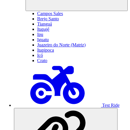
Campos Sales
Brejo Santo
Tianguá
Itapajé
Ipu
Iguatu
Juazeiro do Norte (Matriz)
Itapipoca
Icó
Crato
Test Ride