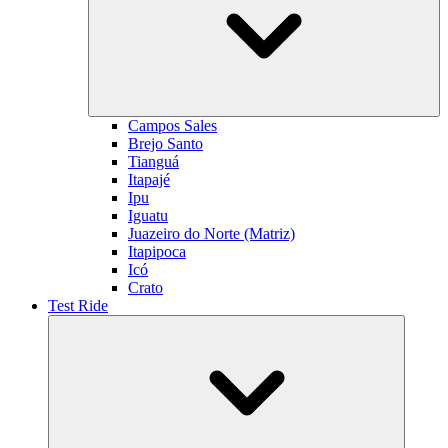
Campos Sales
Brejo Santo
Tianguá
Itapajé
Ipu
Iguatu
Juazeiro do Norte (Matriz)
Itapipoca
Icó
Crato
Test Ride