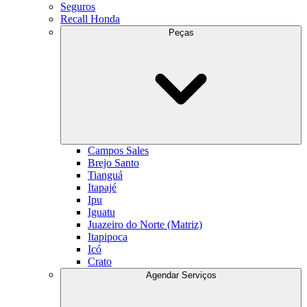
Seguros
Recall Honda
Peças
Campos Sales
Brejo Santo
Tianguá
Itapajé
Ipu
Iguatu
Juazeiro do Norte (Matriz)
Itapipoca
Icó
Crato
Agendar Serviços