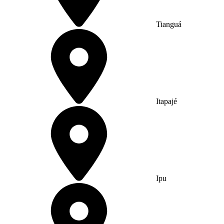
Tianguá
Itapajé
Ipu