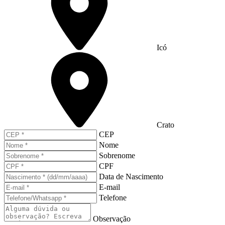
Icó
Crato
CEP
Nome
Sobrenome
CPF
Data de Nascimento
E-mail
Telefone
Observação