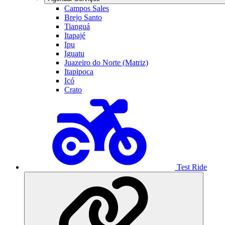
Campos Sales
Brejo Santo
Tianguá
Itapajé
Ipu
Iguatu
Juazeiro do Norte (Matriz)
Itapipoca
Icó
Crato
Test Ride