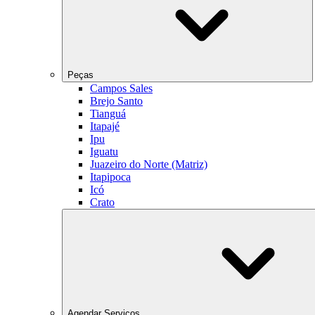
Peças
Campos Sales
Brejo Santo
Tianguá
Itapajé
Ipu
Iguatu
Juazeiro do Norte (Matriz)
Itapipoca
Icó
Crato
Agendar Serviços