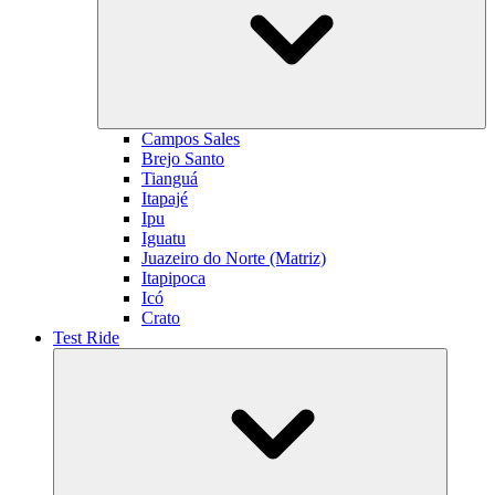
Campos Sales
Brejo Santo
Tianguá
Itapajé
Ipu
Iguatu
Juazeiro do Norte (Matriz)
Itapipoca
Icó
Crato
Test Ride