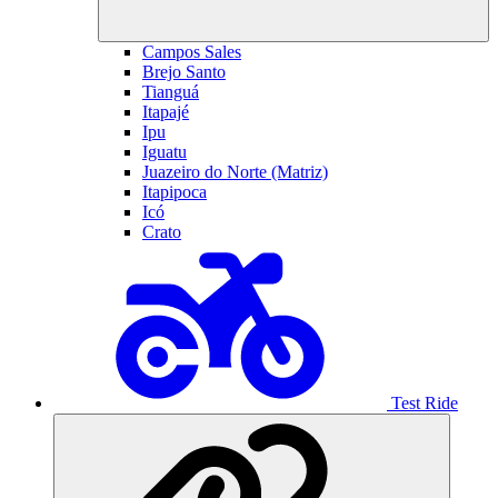
Campos Sales
Brejo Santo
Tianguá
Itapajé
Ipu
Iguatu
Juazeiro do Norte (Matriz)
Itapipoca
Icó
Crato
Test Ride