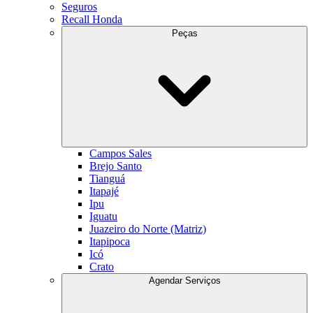
Seguros
Recall Honda
Peças
Campos Sales
Brejo Santo
Tianguá
Itapajé
Ipu
Iguatu
Juazeiro do Norte (Matriz)
Itapipoca
Icó
Crato
Agendar Serviços