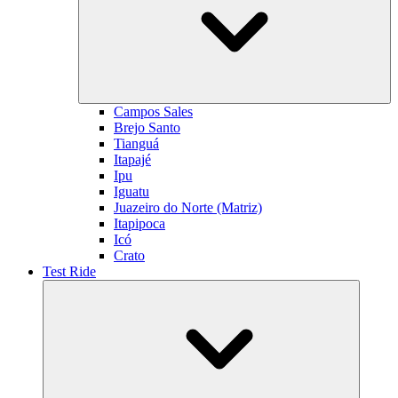
Campos Sales
Brejo Santo
Tianguá
Itapajé
Ipu
Iguatu
Juazeiro do Norte (Matriz)
Itapipoca
Icó
Crato
Test Ride