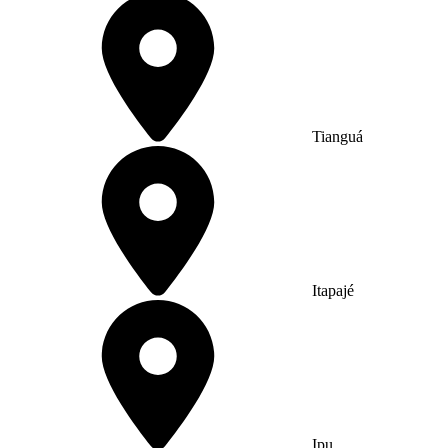
Tianguá
Itapajé
Ipu