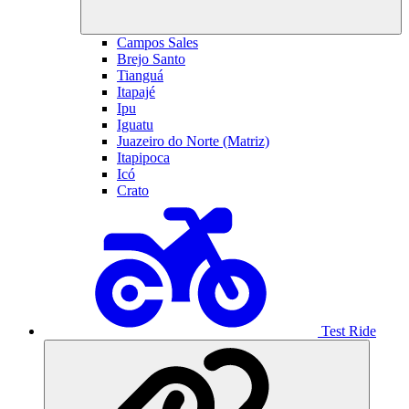
Campos Sales
Brejo Santo
Tianguá
Itapajé
Ipu
Iguatu
Juazeiro do Norte (Matriz)
Itapipoca
Icó
Crato
Test Ride