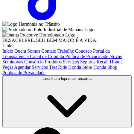
DESACELERE, SEU BEM MAIOR É A VIDA.
Links
Início
Quem Somos
Contato
Trabalhe Conosco
Portal da
Transparência
Canal de Conduta
Política de Privacidade
Novas
Seminovas
Consórcio
Produtos
Serviços
Seguros
Recall Honda
Peças
Agendar Serviços
Test Ride
Honda Store
Honda Shop
Política de Privacidade
Escolha a loja mais próxima