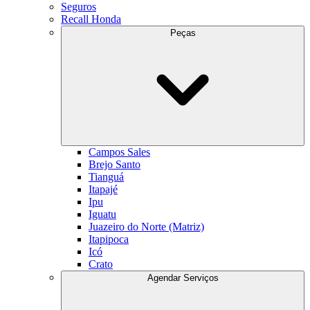
Seguros
Recall Honda
Peças
Campos Sales
Brejo Santo
Tianguá
Itapajé
Ipu
Iguatu
Juazeiro do Norte (Matriz)
Itapipoca
Icó
Crato
Agendar Serviços