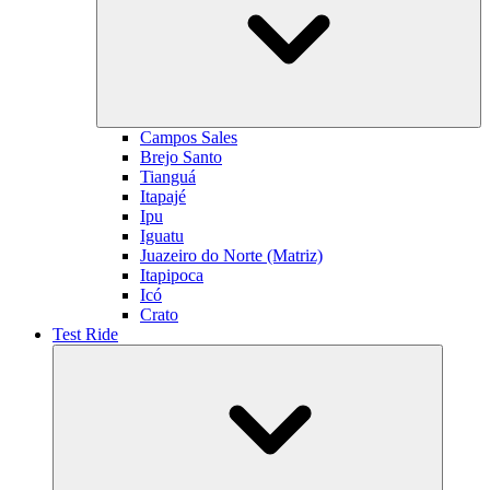
Campos Sales
Brejo Santo
Tianguá
Itapajé
Ipu
Iguatu
Juazeiro do Norte (Matriz)
Itapipoca
Icó
Crato
Test Ride