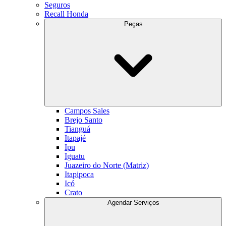
Seguros
Recall Honda
Peças
Campos Sales
Brejo Santo
Tianguá
Itapajé
Ipu
Iguatu
Juazeiro do Norte (Matriz)
Itapipoca
Icó
Crato
Agendar Serviços