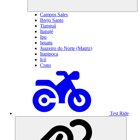
Campos Sales
Brejo Santo
Tianguá
Itapajé
Ipu
Iguatu
Juazeiro do Norte (Matriz)
Itapipoca
Icó
Crato
Test Ride