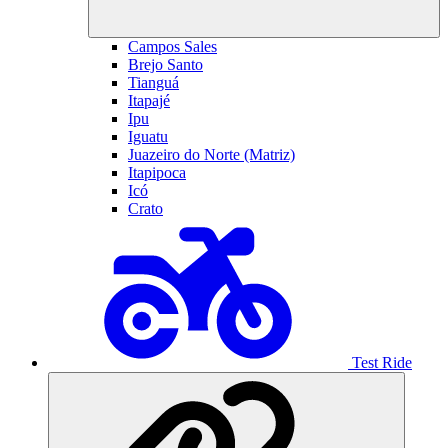
Campos Sales
Brejo Santo
Tianguá
Itapajé
Ipu
Iguatu
Juazeiro do Norte (Matriz)
Itapipoca
Icó
Crato
Test Ride