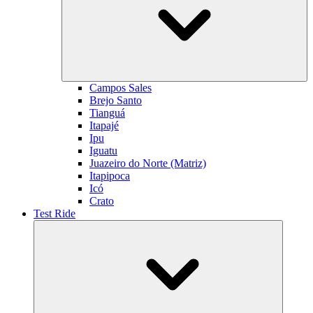
Campos Sales
Brejo Santo
Tianguá
Itapajé
Ipu
Iguatu
Juazeiro do Norte (Matriz)
Itapipoca
Icó
Crato
Test Ride