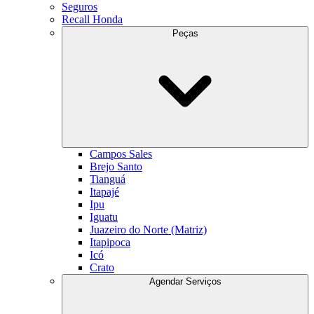
Seguros
Recall Honda
Peças
Campos Sales
Brejo Santo
Tianguá
Itapajé
Ipu
Iguatu
Juazeiro do Norte (Matriz)
Itapipoca
Icó
Crato
Agendar Serviços