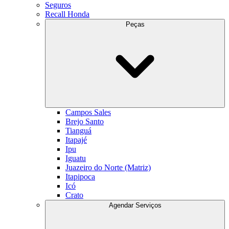
Seguros
Recall Honda
Peças
Campos Sales
Brejo Santo
Tianguá
Itapajé
Ipu
Iguatu
Juazeiro do Norte (Matriz)
Itapipoca
Icó
Crato
Agendar Serviços