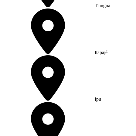
Tianguá
Itapajé
Ipu