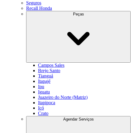
Seguros
Recall Honda
Peças
Campos Sales
Brejo Santo
Tianguá
Itapajé
Ipu
Iguatu
Juazeiro do Norte (Matriz)
Itapipoca
Icó
Crato
Agendar Serviços