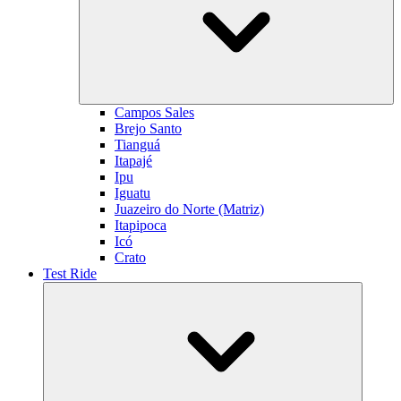
Campos Sales
Brejo Santo
Tianguá
Itapajé
Ipu
Iguatu
Juazeiro do Norte (Matriz)
Itapipoca
Icó
Crato
Test Ride