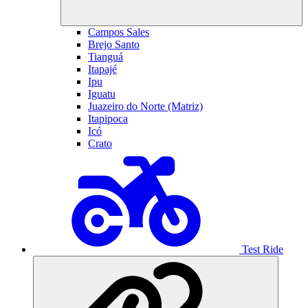
Campos Sales
Brejo Santo
Tianguá
Itapajé
Ipu
Iguatu
Juazeiro do Norte (Matriz)
Itapipoca
Icó
Crato
Test Ride