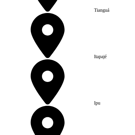
Tianguá
Itapajé
Ipu