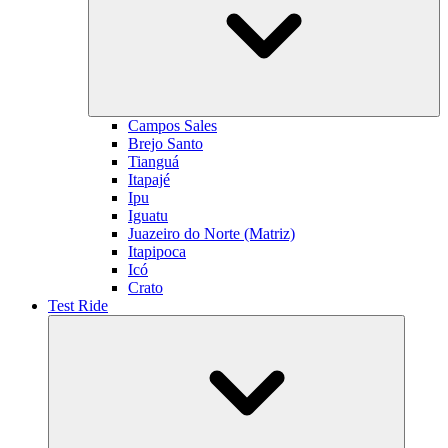
Campos Sales
Brejo Santo
Tianguá
Itapajé
Ipu
Iguatu
Juazeiro do Norte (Matriz)
Itapipoca
Icó
Crato
Test Ride