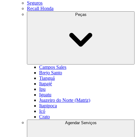
Seguros
Recall Honda
Peças
Campos Sales
Brejo Santo
Tianguá
Itapajé
Ipu
Iguatu
Juazeiro do Norte (Matriz)
Itapipoca
Icó
Crato
Agendar Serviços