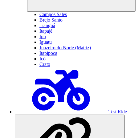
Campos Sales
Brejo Santo
Tianguá
Itapajé
Ipu
Iguatu
Juazeiro do Norte (Matriz)
Itapipoca
Icó
Crato
Test Ride