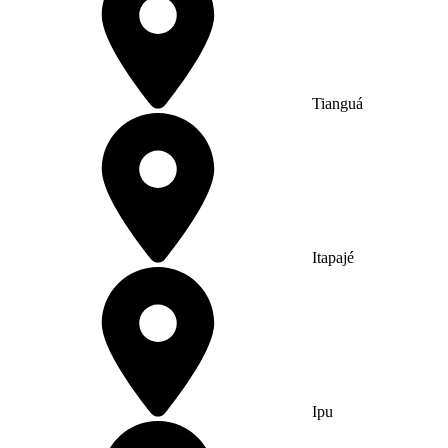
Tianguá
Itapajé
Ipu