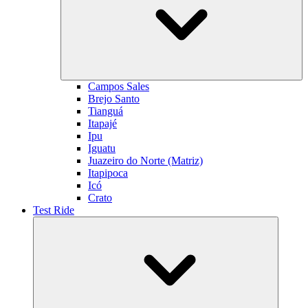
Campos Sales
Brejo Santo
Tianguá
Itapajé
Ipu
Iguatu
Juazeiro do Norte (Matriz)
Itapipoca
Icó
Crato
Test Ride