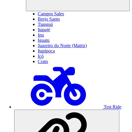
Campos Sales
Brejo Santo
Tianguá
Itapajé
Ipu
Iguatu
Juazeiro do Norte (Matriz)
Itapipoca
Icó
Crato
Test Ride