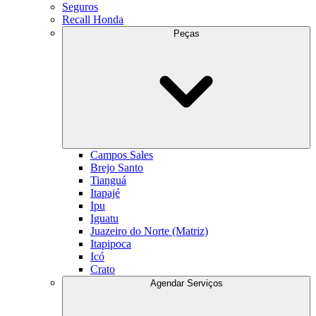
Seguros
Recall Honda
Peças
Campos Sales
Brejo Santo
Tianguá
Itapajé
Ipu
Iguatu
Juazeiro do Norte (Matriz)
Itapipoca
Icó
Crato
Agendar Serviços