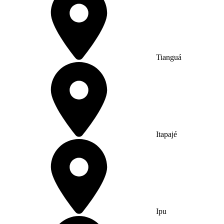
Tianguá
Itapajé
Ipu