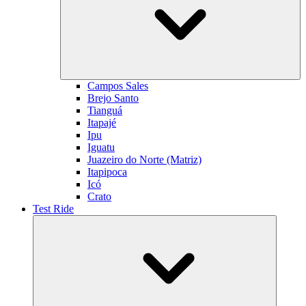
Campos Sales
Brejo Santo
Tianguá
Itapajé
Ipu
Iguatu
Juazeiro do Norte (Matriz)
Itapipoca
Icó
Crato
Test Ride