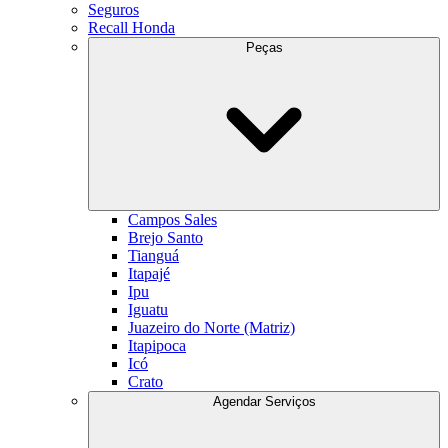
Seguros
Recall Honda
Peças
Campos Sales
Brejo Santo
Tianguá
Itapajé
Ipu
Iguatu
Juazeiro do Norte (Matriz)
Itapipoca
Icó
Crato
Agendar Serviços