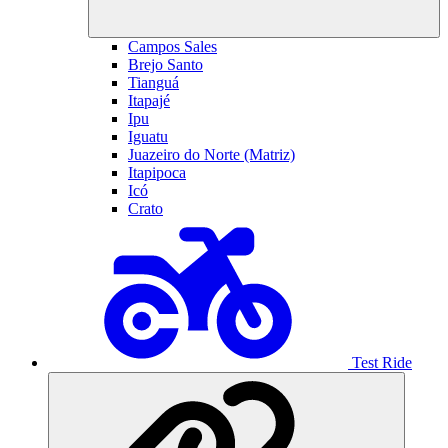
Campos Sales
Brejo Santo
Tianguá
Itapajé
Ipu
Iguatu
Juazeiro do Norte (Matriz)
Itapipoca
Icó
Crato
Test Ride