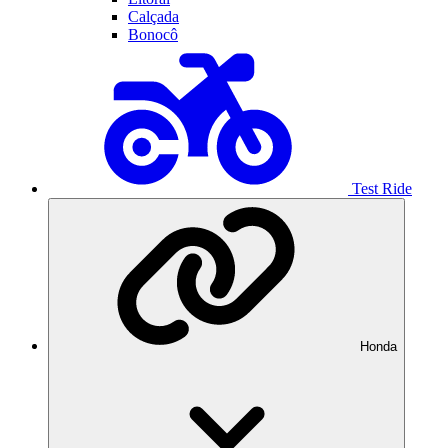
Calçada
Bonocô
Test Ride
Honda