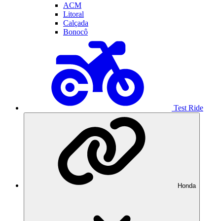
ACM
Litoral
Calçada
Bonocô
Test Ride
Honda