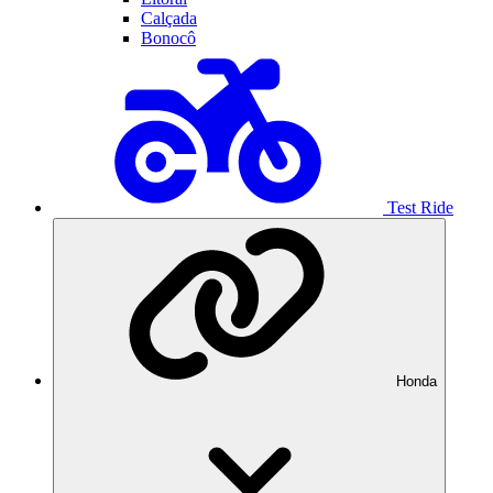
Calçada
Bonocô
Test Ride
Honda