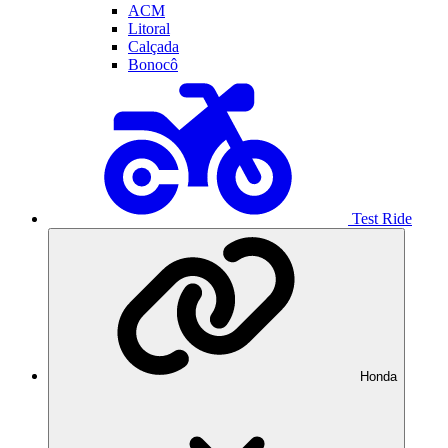
ACM
Litoral
Calçada
Bonocô
Test Ride
Honda