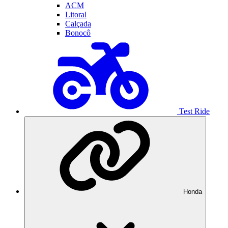
ACM
Litoral
Calçada
Bonocô
Test Ride
Honda