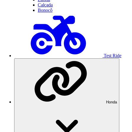
Calçada
Bonocô
Test Ride
Honda